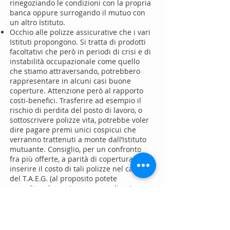
rinegoziando le condizioni con la propria
banca oppure surrogando il mutuo con
un altro Istituto.
Occhio alle polizze assicurative che i vari
Istituti propongono. Si tratta di prodotti
facoltativi che però in periodi di crisi e di
instabilità occupazionale come quello
che stiamo attraversando, potrebbero
rappresentare in alcuni casi buone
coperture. Attenzione però al rapporto
costi-benefici. Trasferire ad esempio il
rischio di perdita del posto di lavoro, o
sottoscrivere polizze vita, potrebbe voler
dire pagare premi unici cospicui che
verranno trattenuti a monte dall’Istituto
mutuante. Consiglio, per un confronto
fra più offerte, a parità di copertura, fate
inserire il costo di tali polizze nel calcolo
del T.A.E.G. (al proposito potete
consultare la pagina memo polizza).
Attenzione alla durata del periodo di
pre-ammortamento. In questo lasso di
tempo si pagheranno rate di soli
interessi.